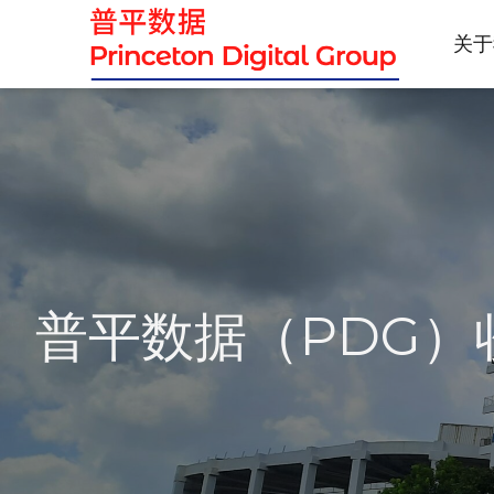
关于
普平数据（PDG）