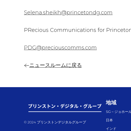
Selena.sheikh@princetondg.com
PRecious Communications for Princeton
PDG@preciouscomms.com
ニュースルームに戻る
地域
SG – ジョホール
日本
© 2024 プリンストンデジタルグループ
インド