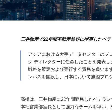
三井物産で
22
年
間
不動産
業界に従事した
ベテ
アジアにおける大手データセンターのプロバ
グ ディレクターに任命したことを発表し
戦略を策定および実行する責務を負います。
ンパスを開設し、日本において旗艦プロ
高橋は、三井物産に22年間勤務したベテラ
本社営業部室長として強力なチームを率い、