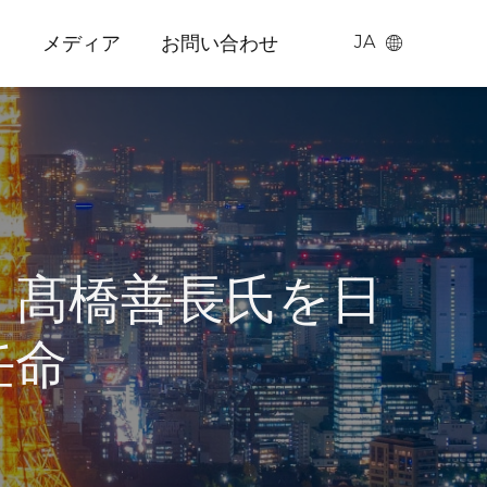
メディア
お問い合わせ
JA
Chinese
(
簡体中国
語
)
English
(
英語
)
日本語
、髙橋善長氏を日
任命